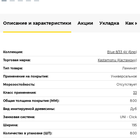
Описание и характеристики
Акции
Укладка
Как к
Коллекция:
Blue 8/33 4V (Блю)
Торговая марка:
Kastamonu (Кастамону)
Тип товара:
Ламинат
Применение на покрытие:
Универсальное
Морозостойкость:
Отсутствует
Класс применения:
33
Общая толщина покрытия (ММ):
8.00
Вид имитируемой древесины:
Дуб
Замковая система:
UNI - Click
Ширина:
195
Количество в упаковке (ШТ):
8.00