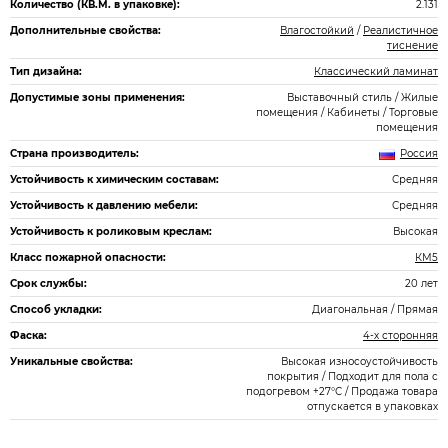
Количество (КВ.М. в упаковке):
2.131
Дополнительные свойства:
Влагостойкий
/
Реалистичное
тиснение
Тип дизайна:
Классический ламинат
Допустимые зоны применения:
Выставочный стиль / Жилые
помещения / Кабинеты / Торговые
помещения
Страна производитель:
Россия
Устойчивость к химическим составам:
Средняя
Устойчивость к давлению мебели:
Средняя
Устойчивость к роликовым креслам:
Высокая
Класс пожарной опасности:
КМ5
Срок службы:
20 лет
Способ укладки:
Диагональная / Прямая
Фаска:
4-х сторонняя
Уникальные свойства:
Высокая износоустойчивость
покрытия / Подходит для пола с
подогревом +27°С / Продажа товара
отпускается в упаковках