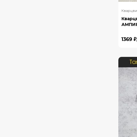
Кварцви
Кварц
АМПИР 
1369 ₽