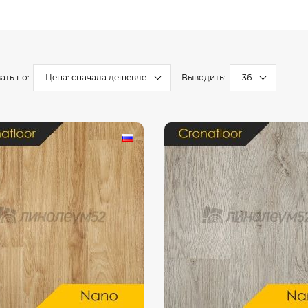
3.5 м
мерческий
4 м
еский
ский (гомогенный)
ать по:
Цена: сначала дешевле
Выводить:
36