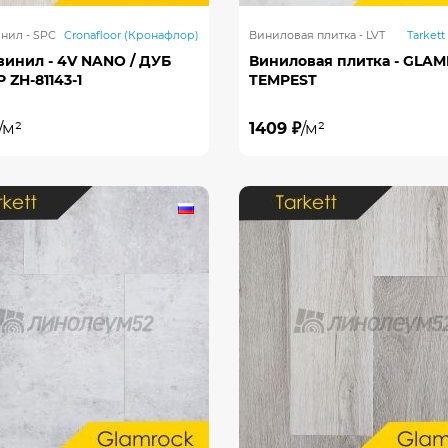
нил - SPC
Cronafloor (Кронафлор)
Виниловая плитка - LVT
Tarkett
винил - 4V NANO / ДУБ
Виниловая плитка - GLAM
ZH-81143-1
TEMPEST
/м²
1409 ₽
/м²