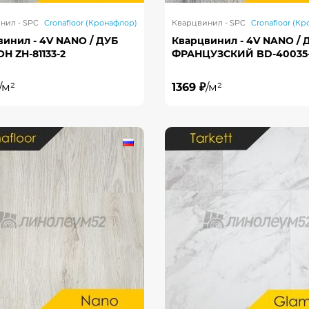
нил - SPC
Cronafloor (Кронафлор)
Кварцвинил - SPC
Cronafloor (К
винил - 4V NANO / ДУБ
Кварцвинил - 4V NANO / 
Н ZH-81133-2
ФРАНЦУЗСКИЙ BD-40035
/м²
1369 ₽
/м²