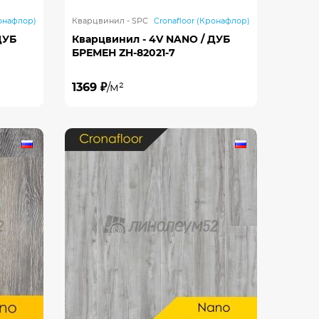
ронафлор)
Кварцвинил - SPC
Cronafloor (Кронафлор)
ДУБ
Кварцвинил - 4V NANO / ДУБ
БРЕМЕН ZH-82021-7
1369 ₽
/м²