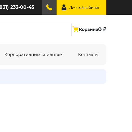
(831) 233-00-45
Личный кабинет
0 ₽
Корзина
Корпоративным клиентам
Контакты
ине:
По типу дизайна:
Абстракция
Под дерево
Геометрия
Однотонный
Крупный рисунок