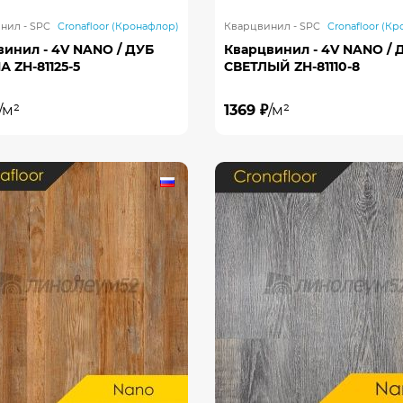
нил - SPC
Cronafloor (Кронафлор)
Кварцвинил - SPC
Cronafloor (К
винил - 4V NANO / ДУБ
Кварцвинил - 4V NANO / 
 ZH-81125-5
СВЕТЛЫЙ ZH-81110-8
/м²
1369 ₽
/м²