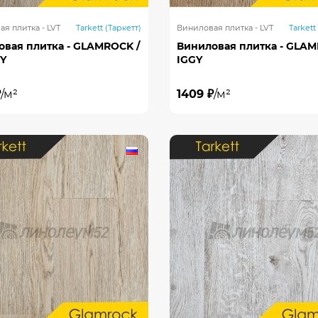
я плитка - LVT
Tarkett (Таркетт)
Виниловая плитка - LVT
Tarkett
овая плитка - GLAMROCK /
Виниловая плитка - GLAM
Y
IGGY
₽
/м²
1409 ₽
/м²