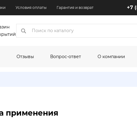
+7 
вки
Условия оплаты
Гарантия и возврат
азин
крытий
Отзывы
Вопрос-ответ
О компании
коры
одитель:
По назначению:
По шир
Кухня
1.5 м
Квартира
2 м
са применения
Торговые помещения
2.5 м
Офисные помещения
3 м
олеума:
Выставочные помещения
3.1 м