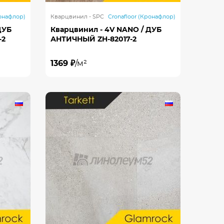
ронафлор)
Кварцвинил - SPC
Cronafloor (Кронафлор)
ДУБ
Кварцвинил - 4V NANO / ДУБ
-2
АНТИЧНЫЙ ZH-82017-2
1369 ₽
/м²