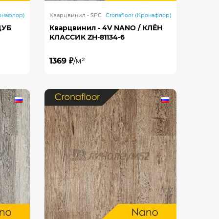
ронафлор)
Кварцвинил - SPC
Cronafloor (Кронафлор)
ДУБ
Кварцвинил - 4V NANO / КЛЁН
КЛАССИК ZH-81134-6
1369 ₽
/м²