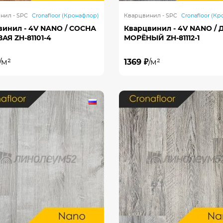
нил - SPC
Cronafloor (Кронафлор)
Кварцвинил - SPC
Cronafloor (К
винил - 4V NANO / СОСНА
Кварцвинил - 4V NANO / 
АЯ ZH-81101-4
МОРЁНЫЙ ZH-81112-1
/м²
1369 ₽
/м²