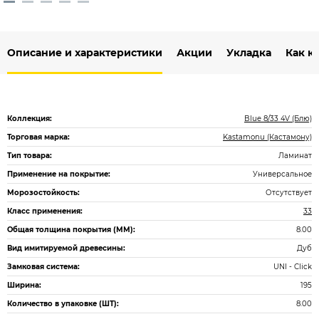
Описание и характеристики
Акции
Укладка
Как к
Коллекция:
Blue 8/33 4V (Блю)
Торговая марка:
Kastamonu (Кастамону)
Тип товара:
Ламинат
Применение на покрытие:
Универсальное
Морозостойкость:
Отсутствует
Класс применения:
33
Общая толщина покрытия (ММ):
8.00
Вид имитируемой древесины:
Дуб
Замковая система:
UNI - Click
Ширина:
195
Количество в упаковке (ШТ):
8.00