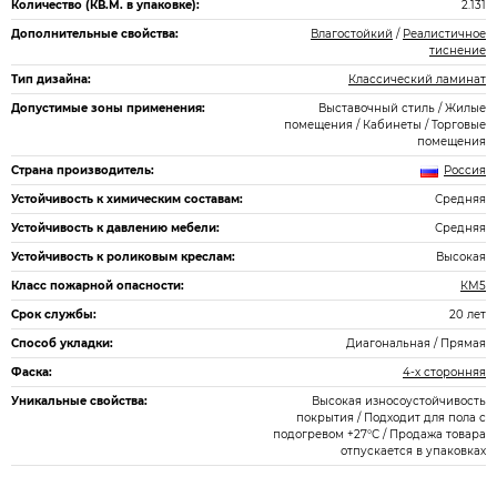
Количество (КВ.М. в упаковке):
2.131
Дополнительные свойства:
Влагостойкий
/
Реалистичное
тиснение
Тип дизайна:
Классический ламинат
Допустимые зоны применения:
Выставочный стиль / Жилые
помещения / Кабинеты / Торговые
помещения
Страна производитель:
Россия
Устойчивость к химическим составам:
Средняя
Устойчивость к давлению мебели:
Средняя
Устойчивость к роликовым креслам:
Высокая
Класс пожарной опасности:
КМ5
Срок службы:
20 лет
Способ укладки:
Диагональная / Прямая
Фаска:
4-х сторонняя
Уникальные свойства:
Высокая износоустойчивость
покрытия / Подходит для пола с
подогревом +27°С / Продажа товара
отпускается в упаковках