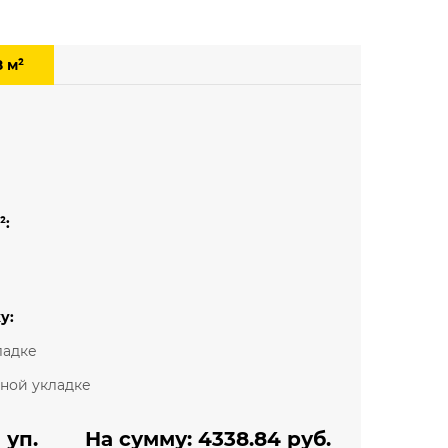
Мелкий рисунок
Под паркет
Под плитку
8 м²
²:
у:
ладке
ьной укладке
уп.
На сумму:
4338.84
руб.