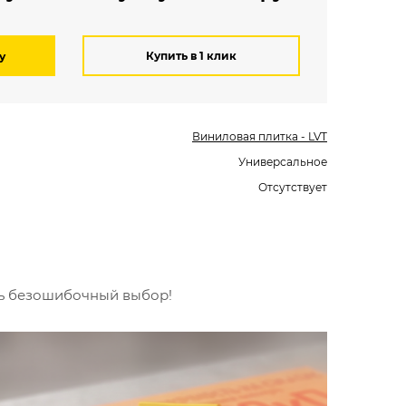
Купить в 1 клик
у
Виниловая плитка - LVT
Универсальное
Отсутствует
ть безошибочный выбор!
Вст