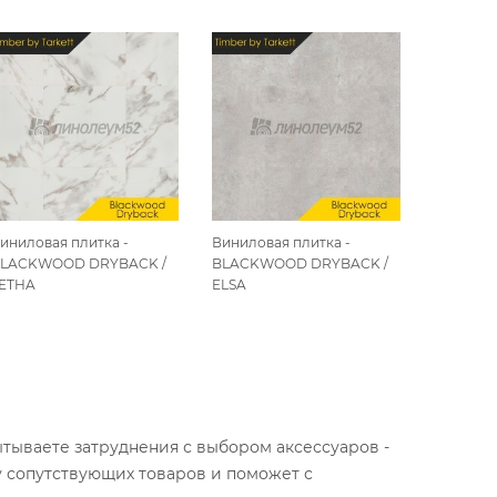
иниловая плитка -
Виниловая плитка -
Винилова
LACKWOOD DRYBACK /
BLACKWOOD DRYBACK /
BLACKW
ETHA
ELSA
EGIS
ытываете затруднения с выбором аксессуаров -
у сопутствующих товаров и поможет с