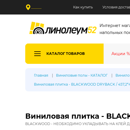
______
Как купить
Условия доста
Интернет маг
напольных по
Акции %
КАТАЛОГ ТОВАРОВ
Все де
Главная
Виниловые полы - КАТАЛОГ
Винилов
Виниловая плитка - BLACKWOOD DRYBACK / 457,2*45
Произв
Таркетт
Синтерос
Ютекс
Виниловая плитка - BLA
Тип лин
BLACKWOOD - НЕОБХОДИМО УКЛАДЫВАТЬ НА КЛЕЙ Д