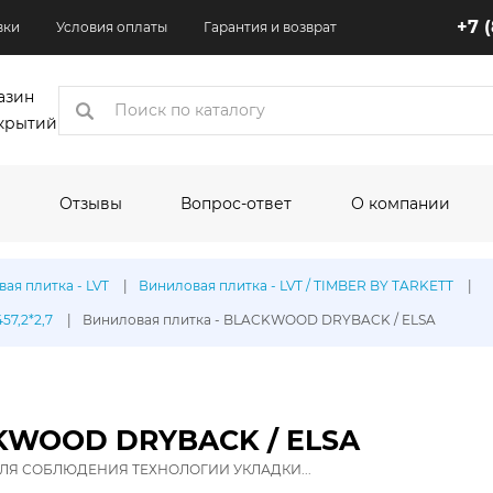
+7 
вки
Условия оплаты
Гарантия и возврат
азин
крытий
Отзывы
Вопрос-ответ
О компании
коры
ая плитка - LVT
Виниловая плитка - LVT / TIMBER BY TARKETT
7,2*2,7
Виниловая плитка - BLACKWOOD DRYBACK / ELSA
одитель:
По назначению:
По шир
Кухня
1.5 м
Квартира
2 м
Торговые помещения
2.5 м
CKWOOD DRYBACK / ELSA
Офисные помещения
3 м
олеума:
ЛЯ СОБЛЮДЕНИЯ ТЕХНОЛОГИИ УКЛАДКИ...
Выставочные помещения
3.1 м