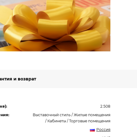
Будьт
специ
Подро
антия и возврат
ке):
2.508
ния:
Выставочный стиль / Жилые помещения
/ Кабинеты / Торговые помещения
Россия