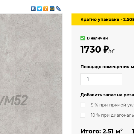
3.5 м
мерческий
4 м
еский
Кратно упаковке - 2.50
ский (гомогенный)
В наличии
1730 ₽
/м²
Площадь помещения м
Добавить запас на резк
5 % при прямой ук
10 % при диагонал
Итого:
2.51
м² 1 