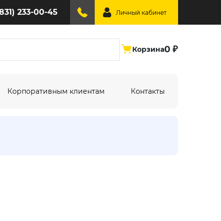
(831) 233-00-45
Личный кабинет
0 ₽
Корзина
Корпоративным клиентам
Контакты
ине:
По типу дизайна:
Абстракция
Под дерево
Геометрия
Однотонный
Крупный рисунок