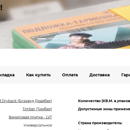
!
кладка
Как купить
Оплата
Доставка
Гар
 Dryback (Блэквуд Драйбек)
Количество (КВ.М. в упаков
Timber (Тимбер)
Допустимые зоны примене
Виниловая плитка - LVT
Страна производитель:
Универсальное