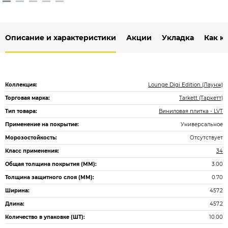
Описание и характеристики
Акции
Укладка
Как к
Коллекция:
Lounge Digi Edition (Лаунж)
Торговая марка:
Tarkett (Таркетт)
Тип товара:
Виниловая плитка - LVT
Применение на покрытие:
Универсальное
Морозостойкость:
Отсутствует
Класс применения:
34
Общая толщина покрытия (ММ):
3.00
Толщина защитного слоя (ММ):
0.70
Ширина:
457.2
Длина:
457.2
Количество в упаковке (ШТ):
10.00