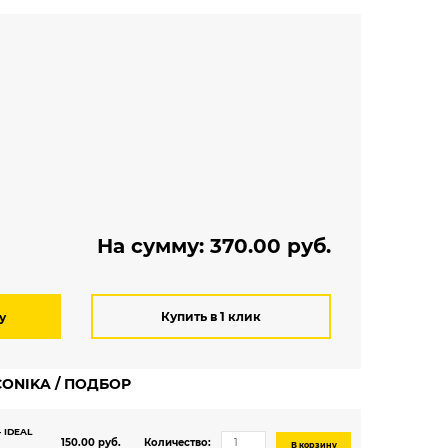
Мелкий рисунок
Под паркет
Под плитку
На сумму:
370.00
руб.
Купить в 1 клик
у
ECONIKA / ПОДБОР
- IDEAL
150.00 руб.
Количество:
В корзину