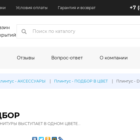
+7 
вки
Условия оплаты
Гарантия и возврат
азин
крытий
Отзывы
Вопрос-ответ
О компании
коры
плинтус - АКСЕССУАРЫ
Плинтус - ПОДБОР В ЦВЕТ
Плинтус - 
одитель:
По назначению:
По шир
Кухня
1.5 м
Квартира
2 м
ОДБОР
Торговые помещения
2.5 м
НИТУРЫ ВЫСТУПАЕТ В ОДНОМ ЦВЕТЕ...
Офисные помещения
3 м
олеума:
Выставочные помещения
3.1 м