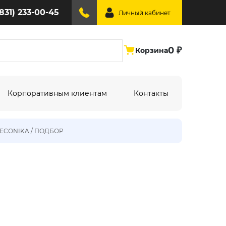
(831) 233-00-45
Личный кабинет
0 ₽
Корзина
Корпоративным клиентам
Контакты
DECONIKA / ПОДБОР
ине:
По типу дизайна:
Абстракция
Под дерево
Геометрия
Однотонный
Крупный рисунок