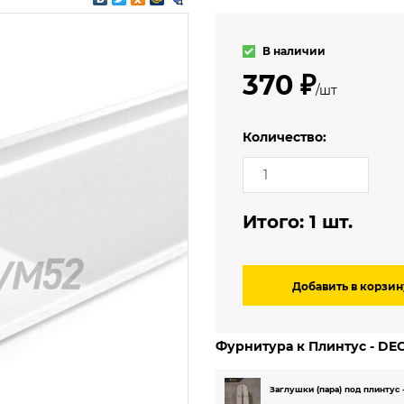
3.5 м
мерческий
4 м
еский
В наличии
ский (гомогенный)
370 ₽
/шт
Количество:
Итого:
1
шт.
Добавить в корзин
Фурнитура к Плинтус - D
Заглушки (пара) под плинтус 