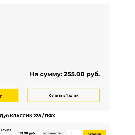
Мелкий рисунок
Под паркет
Под плитку
На сумму:
255.00
руб.
Купить в 1 клик
у
 Дуб КЛАССИК 228 / ПФХ
- LEXIDA
110.00 руб.
Количество:
В корзину