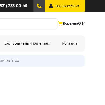
(831) 233-00-45
Личный кабинет
0 ₽
Корзина
Корпоративным клиентам
Контакты
ИК 228 / ПФХ
ине:
По типу дизайна:
Абстракция
Под дерево
Геометрия
Однотонный
Крупный рисунок