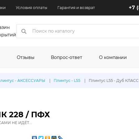
+7 
вки
Условия оплаты
Гарантия и возврат
азин
крытий
Отзывы
Вопрос-ответ
О компании
коры
плинтус - АКСЕССУАРЫ
Плинтус - L55
Плинтус L55 - Дуб КЛАСС
одитель:
По назначению:
По шир
Кухня
1.5 м
Квартира
2 м
К 228 / ПФХ
Торговые помещения
2.5 м
АМИ НЕ ИДЁТ...
Офисные помещения
3 м
олеума:
Выставочные помещения
3.1 м