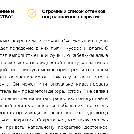
ение и
Огромный список оттенков
ЕСТВО"
под напольное покрытие
ьным покрытием и стеной. Она скрывает щели
ет попадание в них пыли, мусора и влаги. С
тал выполнять еще и функцию кабель-канала, а
т несколько разновидностей плинтусов из типов
ждый тип плинтуса можно приобрести на нашем
отных специалистов. Важно учитывать, что в
ента. Он может или визуально нивелировать
оятельным предметом декора, который не связан
, то наши специалисты с радостью помогут найти
льный плинтус является небольшим, но очень
онтаж производят в последнюю очередь, когда
ьное покрытия. Секрета нет, что такая мелочь
ен придать напольному покрытию достойное