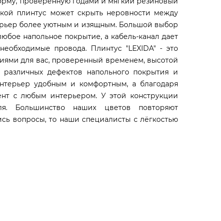
форму, проверенную годами и мягкий резиновый
Такой плинтус может скрыть неровности между
терьер более уютным и изящным. Большой выбор
любое напольное покрытие, а кабель-канал дает
еобходимые провода. Плинтус "LEXIDA" - это
иями для вас, проверенный временем, высотой
 различных дефектов напольного покрытия и
интерьер удобным и комфортным, а благодаря
ент с любым интерьером. У этой конструкции
ля. Большинство наших цветов повторяют
ись вопросы, то наши специалисты с лёгкостью