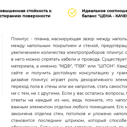
овышенная стойкость к
Идеальное соотнош
стиранию поверхности
баланс "ЦЕНА - КАЧ
Плинтус - планка, маскирующая зазор между напол
между напольным покрытием и стеной, предотвраща
увеличением количества электроприборов плинтус с
в него можно спрятать кабели и провода. Существуе
материала, а именно: "МДФ", "ПВХ" или "ШПОН". Ка
сайте и получить достойную консультацию у грам
дизайне плинтус играет роль декоративного элем
переход пола в стены или же напротив, стать самост
ни с тем, ни с другими. Если у вас остались вопросы
ответы на каждый из них, ведь помните, что напо
важным элементом отделки любого помещения. Его м
закончена отделка стен, потолков и уложено напол
становится последним штрихом, который способ