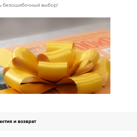
ть безошибочный выбор!
Вст
Будьт
специ
Подро
антия и возврат