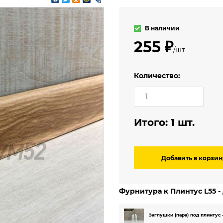
3.5 м
мерческий
4 м
еский
В наличии
ский (гомогенный)
255 ₽
/шт
Количество:
Итого:
1
шт.
Добавить в корзин
Фурнитура к Плинтус L55 -
Заглушки (пара) под плинтус 