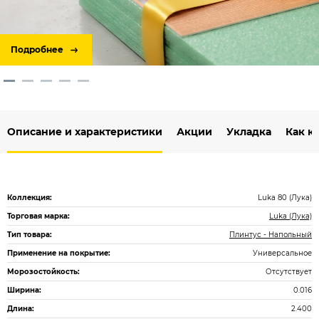
Подробнее
Описание и характеристики
Акции
Укладка
Как к
Коллекция:
Luka 80 (Лука)
Торговая марка:
Luka (Лука)
Тип товара:
Плинтус - Напольный
Применение на покрытие:
Универсальное
Морозостойкость:
Отсутствует
Ширина:
0.016
Длина:
2.400