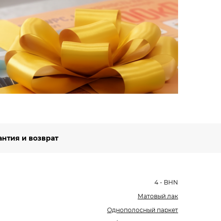
Вст
Будьт
специ
Подро
антия и возврат
4 - BHN
Матовый лак
Однополосный паркет