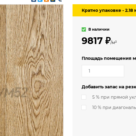
3.5 м
мерческий
Кратно упаковке - 2.18 
4 м
еский
ский (гомогенный)
В наличии
9817 ₽
/м²
Площадь помещения м
Добавить запас на резк
5 % при прямой ук
10 % при диагонал