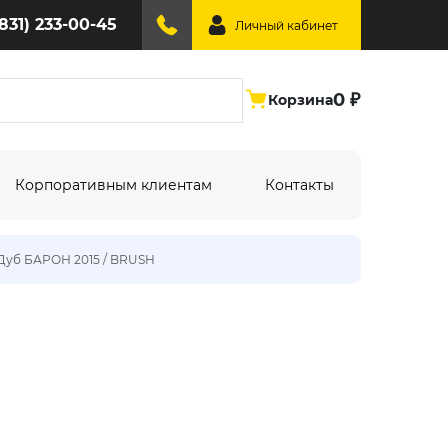
(831) 233-00-45
Личный кабинет
0 ₽
Корзина
Корпоративным клиентам
Контакты
Дуб БАРОН 2015 / BRUSH
ине:
По типу дизайна:
Абстракция
Под дерево
Геометрия
Однотонный
Крупный рисунок