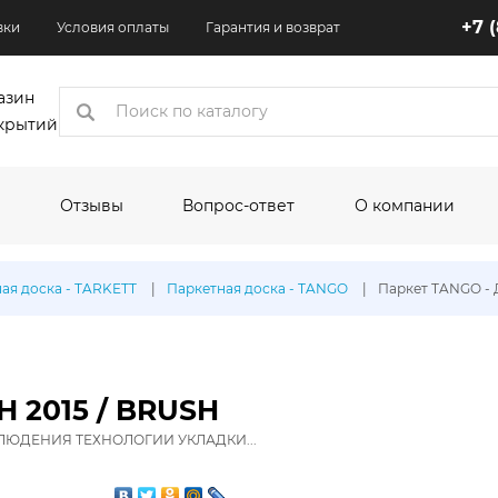
+7 
вки
Условия оплаты
Гарантия и возврат
азин
крытий
Отзывы
Вопрос-ответ
О компании
коры
ая доска - TARKETT
Паркетная доска - TANGO
Паркет TANGO - 
одитель:
По назначению:
По шир
Кухня
1.5 м
Квартира
2 м
Н 2015 / BRUSH
Торговые помещения
2.5 м
ЛЮДЕНИЯ ТЕХНОЛОГИИ УКЛАДКИ...
Офисные помещения
3 м
олеума:
Выставочные помещения
3.1 м