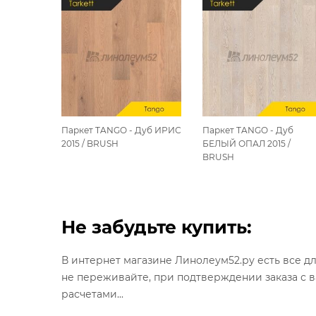
Дуб
Паркет TANGO - Дуб ИРИС
Паркет TANGO - Дуб
SH
2015 / BRUSH
БЕЛЫЙ ОПАЛ 2015 /
BRUSH
Не забудьте купить:
В интернет магазине Линолеум52.ру есть все д
не переживайте, при подтверждении заказа с 
расчетами...