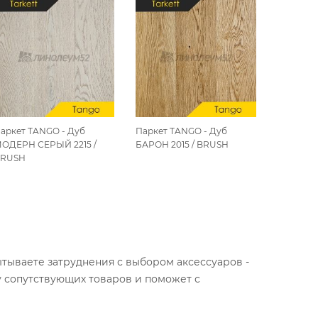
аркет TANGO - Дуб
Паркет TANGO - Дуб
Паркет 
ОДЕРН СЕРЫЙ 2215 /
БАРОН 2015 / BRUSH
АНТИК Б
RUSH
BRUSH
ытываете затруднения с выбором аксессуаров -
у сопутствующих товаров и поможет с