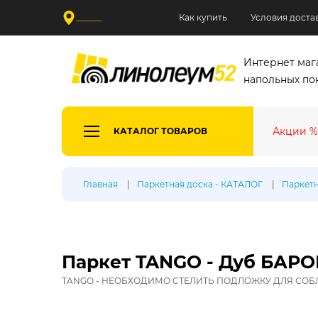
______
Как купить
Условия доста
Интернет маг
напольных по
Акции %
КАТАЛОГ ТОВАРОВ
Все де
Главная
Паркетная доска - КАТАЛОГ
Паркетн
Произв
Таркетт
Синтерос
Паркет TANGO - Дуб БАРО
Ютекс
TANGO - НЕОБХОДИМО СТЕЛИТЬ ПОДЛОЖКУ ДЛЯ СОБ
Тип лин