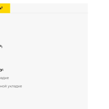
Мелкий рисунок
м²
Под паркет
Под плитку
²:
у:
ладке
ьной укладке