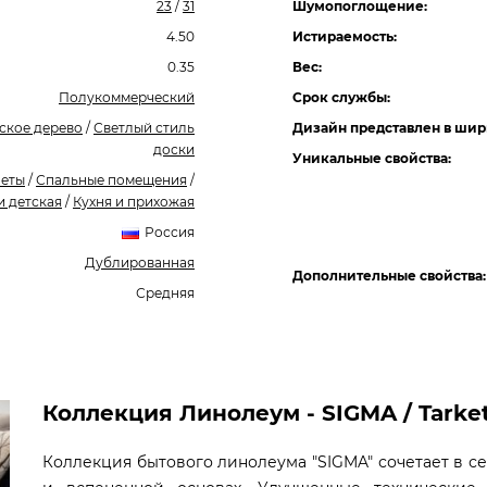
23
/
31
Шумопоглощение:
4.50
Истираемость:
0.35
Вес:
Полукоммерческий
Срок службы:
ское дерево
/
Светлый стиль
Дизайн представлен в шир
доски
Уникальные свойства:
неты
/
Спальные помещения
/
и детская
/
Кухня и прихожая
Россия
Дублированная
Дополнительные свойства:
Средняя
Коллекция Линолеум - SIGMA / Tarke
Коллекция бытового линолеума "SIGMA" сочетает в 