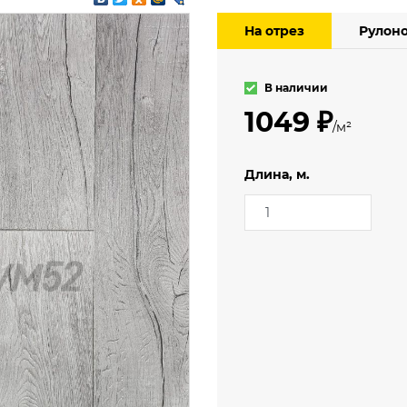
3.5 м
мерческий
На отрез
Рулон
4 м
еский
ский (гомогенный)
В наличии
1049 ₽
/м²
Длина, м.