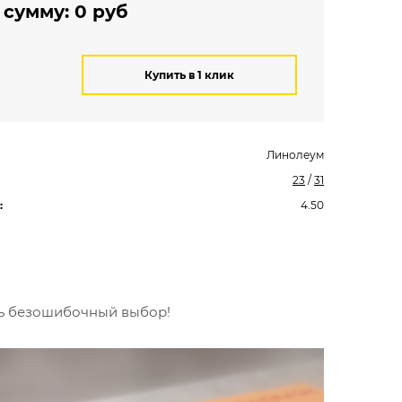
 сумму:
0
руб
Купить в 1 клик
Линолеум
23
/
31
:
4.50
ть безошибочный выбор!