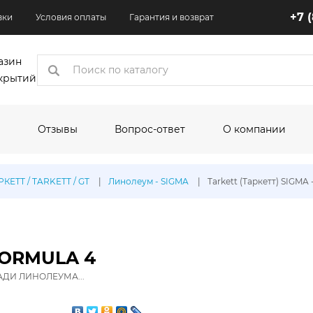
+7 
вки
Условия оплаты
Гарантия и возврат
азин
крытий
Отзывы
Вопрос-ответ
О компании
коры
РКЕТТ / TARKETT / GT
Линолеум - SIGMA
Tarkett (Таркетт) SIGM
одитель:
По назначению:
По шир
Кухня
1.5 м
Квартира
2 м
 FORMULA 4
Торговые помещения
2.5 м
ДИ ЛИНОЛЕУМА...
Офисные помещения
3 м
олеума:
Выставочные помещения
3.1 м