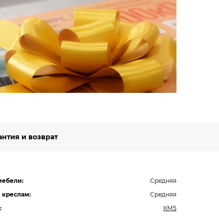
Вст
Будьт
специ
Подро
антия и возврат
мебели:
Средняя
 креслам:
Средняя
:
КМ5