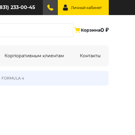
(831) 233-00-45
Личный кабинет
0 ₽
Корзина
Корпоративным клиентам
Контакты
A - FORMULA 4
ине:
По типу дизайна:
Абстракция
Под дерево
Геометрия
Однотонный
Крупный рисунок