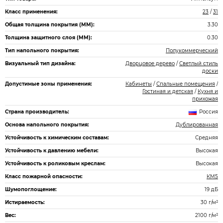
Класс применения:
23
/
31
Общая толщина покрытия (ММ):
3.30
Толщина защитного слоя (ММ):
0.30
Тип напольного покрытия:
Полукоммерческий
Визуальный тип дизайна:
Дворцовое дерево
/
Светлый стиль
доски
Допустимые зоны применения:
Кабинеты
/
Спальные помещения
/
Гостиная и детская
/
Кухня и
прихожая
Страна производитель:
Россия
Основа напольного покрытия:
Дублированная
Устойчивость к химическим составам:
Средняя
Устойчивость к давлению мебели:
Высокая
Устойчивость к роликовым креслам:
Высокая
Класс пожарной опасности:
КМ5
Шумопоглощение:
19 дБ
Истираемость:
30 г/м²
Вес:
2100 г/м²