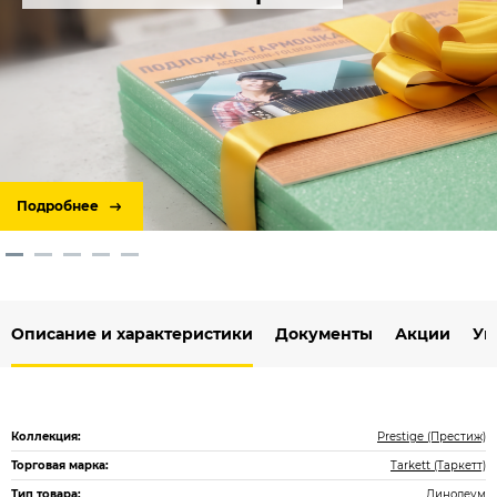
Подробнее
Описание и характеристики
Документы
Акции
Ук
Коллекция:
Prestige (Престиж)
Торговая марка:
Tarkett (Таркетт)
Тип товара:
Линолеум