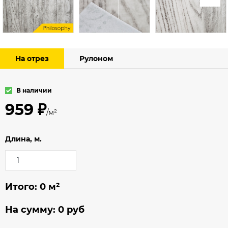
На отрез
Рулоном
В наличии
959 ₽
/м²
Длина, м.
Итого:
0
м²
На сумму:
0
руб