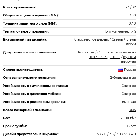
Класс применения:
23
/
32
Общая толщина покрытия (ММ):
3.50
Толщина защитного слоя (ММ):
0.40
Тип напольного покрытия:
Полукоммерческий
Визуальный тип дизайна:
Классическое дерево
/
Светлый стиль
доски
Допустимые зоны применения:
Кабинеты
/
Спальные помещения
/
Гостиная и детская
/
Кухня и
прихожая
Страна производитель:
Россия
Основа напольного покрытия:
Дублированная
Устойчивость к химическим составам:
Средняя
Устойчивость к давлению мебели:
Средняя
Устойчивость к роликовым креслам:
Высокая
Класс пожарной опасности:
КМ5
Вес:
2000 г/м²
Срок службы:
15 лет
Дизайн представлен в ширинах:
1.5 / 2.0 / 2.5 / 3.0 / 3.5 / 4.0