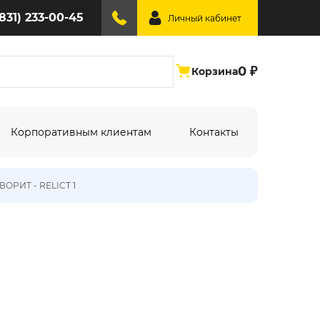
(831) 233-00-45
Личный кабинет
0 ₽
Корзина
Корпоративным клиентам
Контакты
АВОРИТ - RELICT 1
ине:
По типу дизайна:
Абстракция
Под дерево
Геометрия
Однотонный
Крупный рисунок