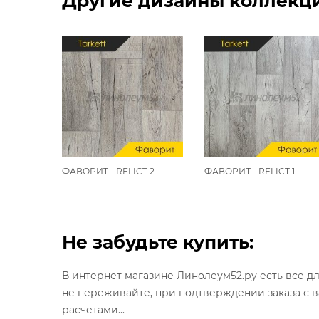
Другие дизайны коллекци
AT 1
ФАВОРИТ - RELICT 2
ФАВОРИТ - RELICT 1
Не забудьте купить:
В интернет магазине Линолеум52.ру есть все д
не переживайте, при подтверждении заказа с 
расчетами...