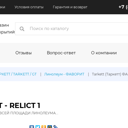
+7 
вки
Условия оплаты
Гарантия и возврат
азин
крытий
Отзывы
Вопрос-ответ
О компании
коры
РКЕТТ / TARKETT / GT
Линолеум - ФАВОРИТ
Tarkett (Таркетт) Ф
одитель:
По назначению:
По шир
Кухня
1.5 м
Квартира
2 м
 - RELICT 1
Торговые помещения
2.5 м
ВСЕЙ ПЛОЩАДИ ЛИНОЛЕУМА...
Офисные помещения
3 м
олеума:
Выставочные помещения
3.1 м