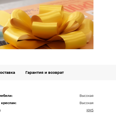
Вст
Будьт
специ
Подро
оставка
Гарантия и возврат
мебели:
Высокая
 креслам:
Высокая
:
КМ5