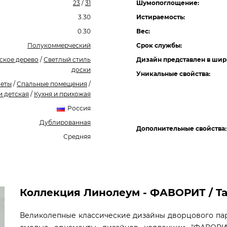
23
/
31
Шумопоглощение:
3.30
Истираемость:
0.30
Вес:
Полукоммерческий
Срок службы:
ское дерево
/
Светлый стиль
Дизайн представлен в шир
доски
Уникальные свойства:
неты
/
Спальные помещения
/
и детская
/
Кухня и прихожая
Россия
Дублированная
Дополнительные свойства:
Средняя
Коллекция Линолеум - ФАВОРИТ / Ta
Великолепные классические дизайны дворцового пар