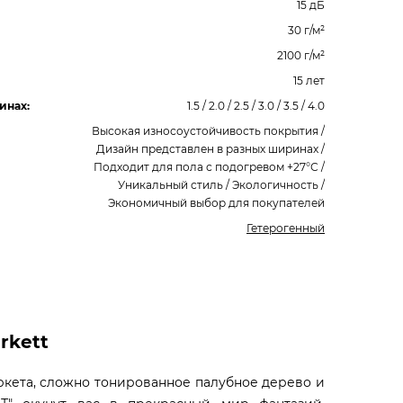
15 дБ
30 г/м²
2100 г/м²
15 лет
инах:
1.5 / 2.0 / 2.5 / 3.0 / 3.5 / 4.0
Высокая износоустойчивость покрытия /
Дизайн представлен в разных ширинах /
Подходит для пола с подогревом +27°С /
Уникальный стиль / Экологичность /
Экономичный выбор для покупателей
Гетерогенный
rkett
кета, сложно тонированное палубное дерево и