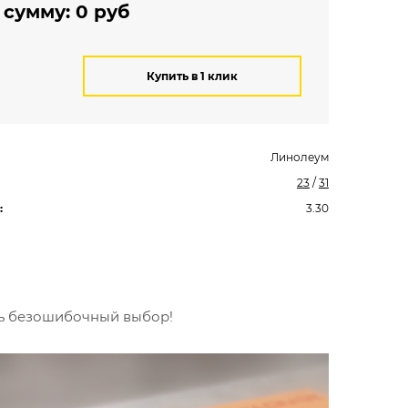
 сумму:
0
руб
Купить в 1 клик
Линолеум
23
/
31
:
3.30
ть безошибочный выбор!