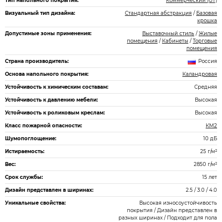
Тип напольного покрытия:
Коммерческий (GT)
Визуальный тип дизайна:
Стандартная абстракция
/
Базовая
крошка
Допустимые зоны применения:
Выставочный стиль
/
Жилые
помещения
/
Кабинеты
/
Торговые
помещения
Страна производитель:
Россия
Основа напольного покрытия:
Каландровая
Устойчивость к химическим составам:
Средняя
Устойчивость к давлению мебели:
Высокая
Устойчивость к роликовым креслам:
Высокая
Класс пожарной опасности:
КМ2
Шумопоглощение:
10 дБ
Истираемость:
25 г/м²
Вес:
2850 г/м²
Срок службы:
15 лет
Дизайн представлен в ширинах:
2.5 / 3.0 / 4.0
Уникальные свойства:
Высокая износоустойчивость
покрытия / Дизайн представлен в
разных ширинах / Подходит для пола