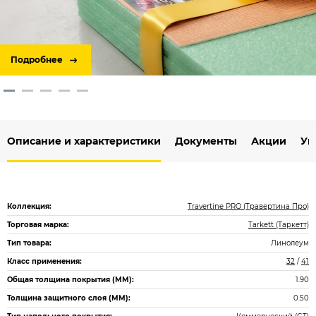
Подробнее
Описание и характеристики
Документы
Акции
Ук
Коллекция:
Travertine PRO (Травертина Про)
Торговая марка:
Tarkett (Таркетт)
Тип товара:
Линолеум
Класс применения:
32
/
41
Общая толщина покрытия (ММ):
1.90
Толщина защитного слоя (ММ):
0.50