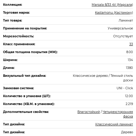
Коллекция:
Marsala 8/33 4V (Марсала)
Торговая марка:
Kastamonu (Кастамону)
Тип товара:
Ламинат
Применение на покрытие:
Универсальное
Морозостойкость:
Отсутствует
Класс применения:
33
Общая толщина покрытия (ММ):
8.00
Ширина:
134
Длина:
1380
Визуальный тип дизайна:
Классическое дерево / Тёмный стиль
доски
Замковая система:
UNI - Click
Количество в упаковке (ШТ):
12.00
Количество (КВ.М. в упаковке):
2.219
Дополнительные свойства:
Влагостойкий
/
Четырехсторонняя
фаска
Тип дизайна:
Классический ламинат
Тип дизайна:
Дерево