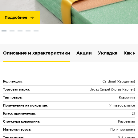
Подробнее
Описание и характеристики
Акции
Укладка
Как к
Коллекция:
Cardinal (Кардинал)
Торговая марка:
Urgaz Carpet (Ургаз Карпет)
Тип товара:
Ковролин
Применение на покрытие:
Универсальное
Класс применения:
21
Структура ковролина:
Разрезная
Материал ворса:
Полипропилен
Тип основы:
Войлочная