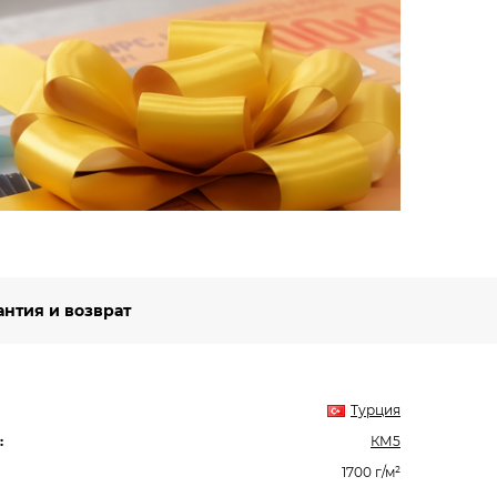
Вст
Будьт
специ
Подро
антия и возврат
Турция
:
КМ5
1700 г/м²