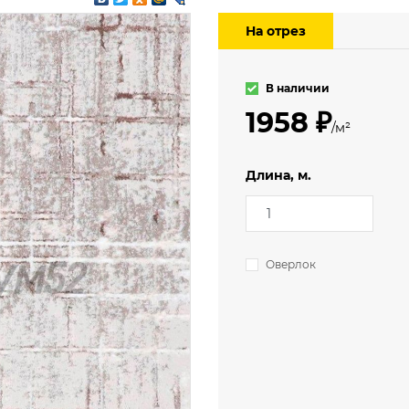
3.5 м
мерческий
На отрез
4 м
еский
ский (гомогенный)
В наличии
1958 ₽
/м²
Длина, м.
Оверлок