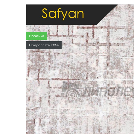
Бытовой
Полуком
Коммерч
Коммерче
Новинка
Предоплата 100%