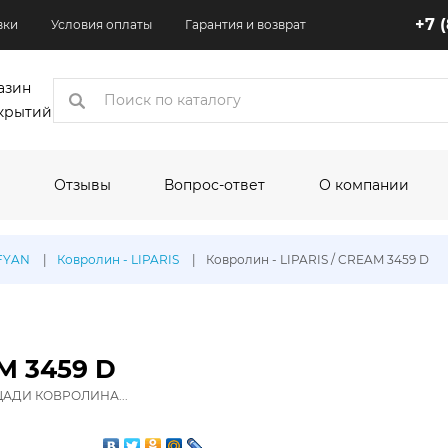
+7 
вки
Условия оплаты
Гарантия и возврат
азин
крытий
Отзывы
Вопрос-ответ
О компании
коры
AFYAN
Ковролин - LIPARIS
Ковролин - LIPARIS / CREAM 3459 D
одитель:
По назначению:
По шир
Кухня
1.5 м
Квартира
2 м
AM 3459 D
Торговые помещения
2.5 м
АДИ КОВРОЛИНА...
Офисные помещения
3 м
олеума:
Выставочные помещения
3.1 м