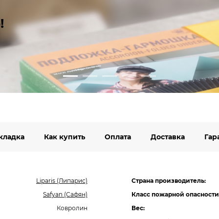
!
кладка
Как купить
Оплата
Доставка
Гар
Liparis (Липарис)
Страна производитель:
Safyan (Сафян)
Класс пожарной опасности
Ковролин
Вес: