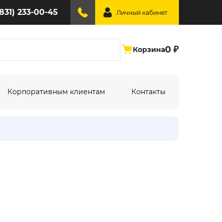
(831) 233-00-45
Личный кабинет
0 ₽
Корзина
Корпоративным клиентам
Контакты
ине:
По типу дизайна:
Абстракция
Под дерево
Геометрия
Однотонный
Крупный рисунок