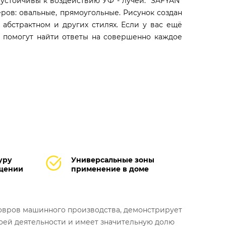
устойчивы к воздействию УФ - лучей. "SAFYAN"
ров: овальные, прямоугольные. Рисунок создан
 абстрактном и других стилях. Если у вас ещё
ю помогут найти ответы на совершенно каждое
уру
Универсальные зоны
ещении
применение в доме
ковров машинного производства, демонстрирует
оей деятельности и имеет значительную долю