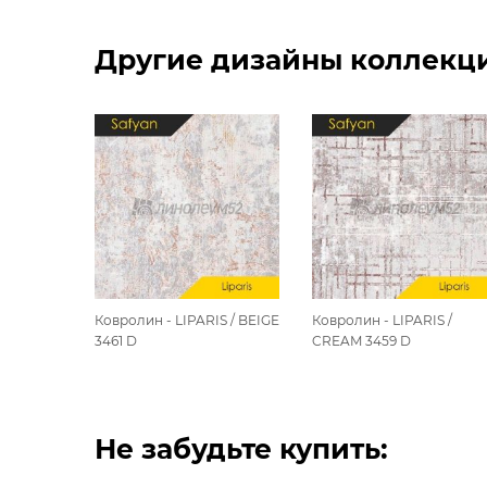
Другие дизайны коллекции
Ковролин - LIPARIS / BEIGE
Ковролин - LIPARIS /
3461 D
CREAM 3459 D
Не забудьте купить: