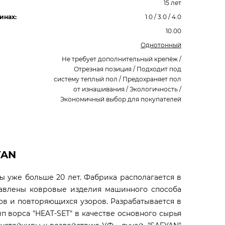
15 лет
инах:
1.0 / 3.0 / 4.0
10.00
Однотонный
Не требует дополнительный крепёж /
Отрезная позиция / Подходит под
систему теплый пол / Предохраняет пол
от изнашивания / Экологичность /
Экономичный выбор для покупателей
YAN
ры уже больше 20 лет. Фабрика располагается в
тавлены ковровые изделия машинного способа
ов и повторяющихся узоров. Разрабатывается в
 ворса "HEAT-SET" в качестве основного сырья