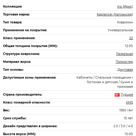
Коллекция:
Iris (Ирис)
Торговая марка:
Kaplancer (Каплансер)
Тип товара:
Ковролин
Применение на покрытие:
Универсальное
Класс применения:
22
Общая толщина покрытия (ММ):
12.00
Структура ковролина:
Разрезная
Материал ворса:
Полиэстер
Тип основы:
Джутовая
Допустимые зоны применения:
Кабинеты / Спальные помещения /
Гостиная и детская / Кухня и
прихожая
Страна производитель:
Турция
Класс пожарной опасности:
КМ5
Вес:
1950 г/м²
Срок службы:
15 лет
Дизайн представлен в ширинах:
2.0 / 3.0 / 4.0
Высота ворса (ММ):
10.00