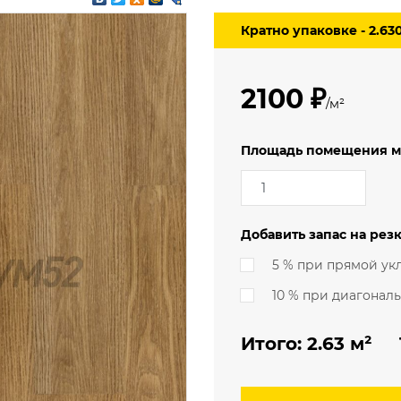
3.5 м
мерческий
Кратно упаковке - 2.63
4 м
еский
ский (гомогенный)
2100 ₽
/м²
Площадь помещения м
Добавить запас на резк
5 % при прямой ук
10 % при диагонал
Итого:
2.63
м² 1