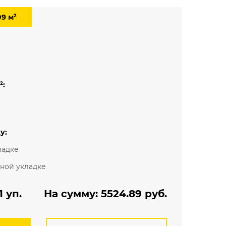
Мелкий рисунок
09 м²
Под паркет
Под плитку
²:
у:
ладке
ьной укладке
 уп.
На сумму:
5524.89
руб.