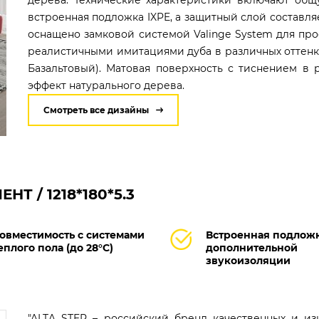
дерева. Технические характеристики включают общ
встроенная подложка IXPE, а защитный слой составляет
оснащено замковой системой Valinge System для пр
реалистичными имитациями дуба в различных оттенка
Базальтовый). Матовая поверхность с тиснением в
эффект натурального дерева.
Смотреть все дизайны
НТ / 1218*180*5.3
овместимость с системами
Встроенная подложк
еплого пола (до 28°C)
дополнительной
звукоизоляции
"ALTA STEP – российский бренд качественных и из