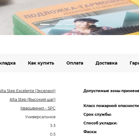
кладка
Как купить
Оплата
Доставка
Гар
Alta Step Excelente (Экселент)
Допустимые зоны примене
Alta Step (Высокий шаг)
Класс пожарной опасности
Кварцвинил - SPC
Срок службы:
Универсальное
Способ укладки:
5.3
Фаска:
0.5