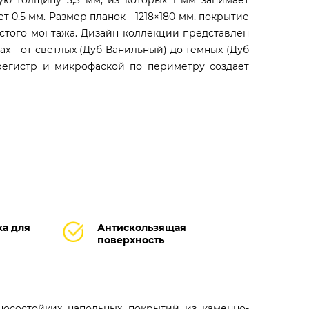
ую толщину 5,3 мм, из которых 1 мм занимает
 0,5 мм. Размер планок - 1218×180 мм, покрытие
остого монтажа. Дизайн коллекции представлен
х - от светлых (Дуб Ванильный) до темных (Дуб
 регистр и микрофаской по периметру создает
а для
Антискользящая
поверхность
носостойких напольных покрытий из каменно-