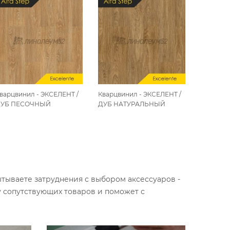
варцвинил - ЭКСЕЛЕНТ /
Кварцвинил - ЭКСЕЛЕНТ /
Кварцвин
УБ ПЕСОЧНЫЙ
ДУБ НАТУРАЛЬНЫЙ
ДУБ КА
ытываете затруднения с выбором аксессуаров -
у сопутствующих товаров и поможет с