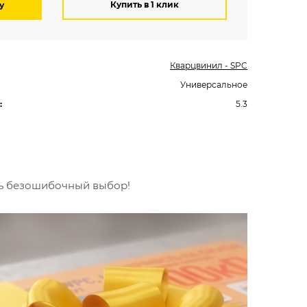
Купить в 1 клик
у
Кварцвинил - SPC
Универсальное
:
5.3
ть безошибочный выбор!
Вст
Будьт
специ