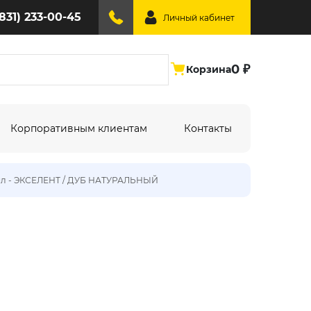
(831) 233-00-45
Личный кабинет
0 ₽
Корзина
Корпоративным клиентам
Контакты
ил - ЭКСЕЛЕНТ / ДУБ НАТУРАЛЬНЫЙ
ине:
По типу дизайна:
Абстракция
Под дерево
Геометрия
Однотонный
Крупный рисунок