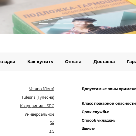
кладка
Как купить
Оплата
Доставка
Гар
Verano (Лето)
Допустимые зоны примене
Tulesna (Тулесна)
Класс пожарной опасности
Кварцвинил - SPC
Срок службы:
Универсальное
Способ укладки:
34
Фаска:
3.5