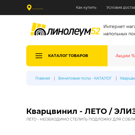
______
Как купить
Условия доста
Интернет маг
напольных по
Акции %
КАТАЛОГ ТОВАРОВ
Все де
Главная
Виниловые полы - КАТАЛОГ
Кварцви
Произв
Таркетт
Синтерос
Кварцвинил - ЛЕТО / ЭЛИЗ
Ютекс
ЛЕТО - НЕОБХОДИМО СТЕЛИТЬ ПОДЛОЖКУ ДЛЯ СОБЛЮ
Тип лин