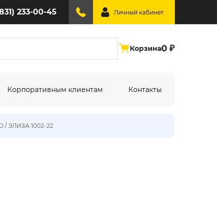
(831) 233-00-45
Личный кабинет
0 ₽
Корзина
Корпоративным клиентам
Контакты
О / ЭЛИЗА 1002-22
ине:
По типу дизайна:
Абстракция
Под дерево
Геометрия
Однотонный
Крупный рисунок