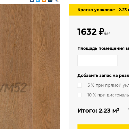
3.5 м
мерческий
Кратно упаковке - 2.23 
4 м
еский
ский (гомогенный)
1632 ₽
/м²
Площадь помещения м
Добавить запас на резк
5 % при прямой ук
10 % при диагонал
Итого:
2.23
м² 1