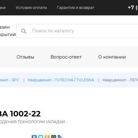
+7 
вки
Условия оплаты
Гарантия и возврат
азин
крытий
Отзывы
Вопрос-ответ
О компании
коры
нил - SPC
Кварцвинил - ТУЛЕСНА / TULESNA
Кварцвинил - ЛЕТ
одитель:
По назначению:
По шир
Кухня
1.5 м
Квартира
2 м
А 1002-22
Торговые помещения
2.5 м
ДЕНИЯ ТЕХНОЛОГИИ УКЛАДКИ...
Офисные помещения
3 м
олеума:
Выставочные помещения
3.1 м