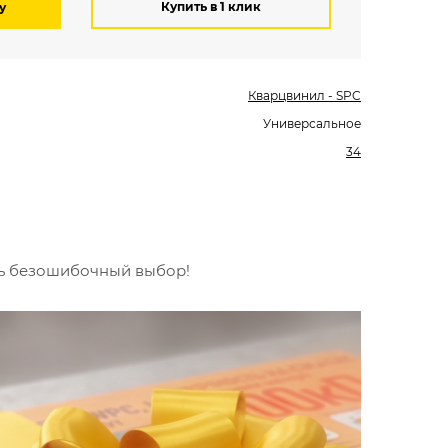
Купить в 1 клик
у
Кварцвинил - SPC
Универсальное
34
ть безошибочный выбор!
Вст
Будьт
специ