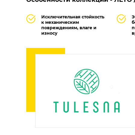
Исключительная стойкость
Э
к механическим
б
повреждениям, влаге и
п
износу
в