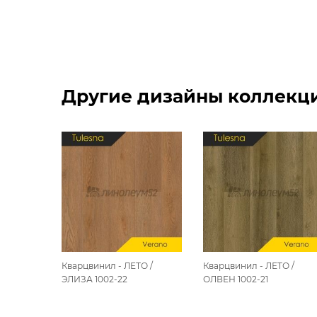
Другие дизайны коллекции
О /
Кварцвинил - ЛЕТО /
Кварцвинил - ЛЕТО /
ЭЛИЗА 1002-22
ОЛВЕН 1002-21