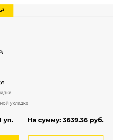
Мелкий рисунок
м²
Под паркет
Под плитку
²:
у:
ладке
ьной укладке
 уп.
На сумму:
3639.36
руб.