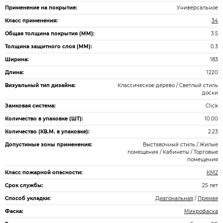
Применение на покрытие:
Универсальное
Класс применения:
34
Общая толщина покрытия (ММ):
3.5
Толщина защитного слоя (ММ):
0.3
Ширина:
183
Длина:
1220
Визуальный тип дизайна:
Классическое дерево / Светлый стиль
доски
Замковая система:
Click
Количество в упаковке (ШТ):
10.00
Количество (КВ.М. в упаковке):
2.23
Допустимые зоны применения:
Выставочный стиль / Жилые
помещения / Кабинеты / Торговые
помещения
Класс пожарной опасности:
КМ2
Срок службы:
25 лет
Способ укладки:
Диагональная
/
Прямая
Фаска:
Микрофаска