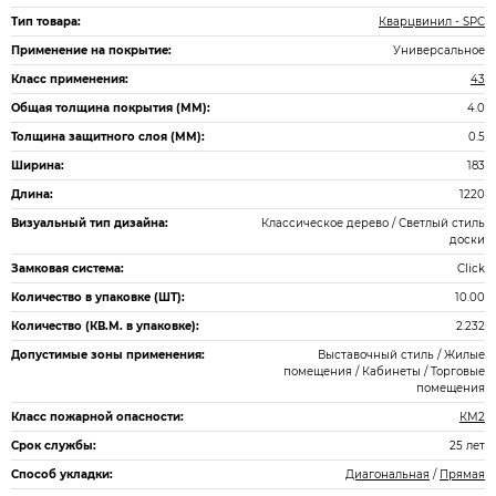
Тип товара:
Кварцвинил - SPC
Применение на покрытие:
Универсальное
Класс применения:
43
Общая толщина покрытия (ММ):
4.0
Толщина защитного слоя (ММ):
0.5
Ширина:
183
Длина:
1220
Визуальный тип дизайна:
Классическое дерево / Светлый стиль
доски
Замковая система:
Click
Количество в упаковке (ШТ):
10.00
Количество (КВ.М. в упаковке):
2.232
Допустимые зоны применения:
Выставочный стиль / Жилые
помещения / Кабинеты / Торговые
помещения
Класс пожарной опасности:
КМ2
Срок службы:
25 лет
Способ укладки:
Диагональная
/
Прямая