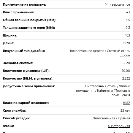
Применение на покрытие:
Универсальное
Класс применения:
43
Общая толщина покрытия (ММ):
3.5
Толщина защитного слоя (ММ):
0.3
Ширина:
183
Длина:
1220
Визуальный тип дизайна:
Классическое дерево / Светлый стиль
доски
Замковая система:
Click
Количество в упаковке (ШТ):
10.00
Количество (КВ.М. в упаковке):
2.232
Допустимые зоны применения:
Выставочный стиль / Жилые
помещения / Кабинеты / Торговые
помещения
Класс пожарной опасности:
КМ2
Срок службы:
25 лет
Способ укладки:
Диагональная
/
Прямая
Фаска:
4-х сторонняя