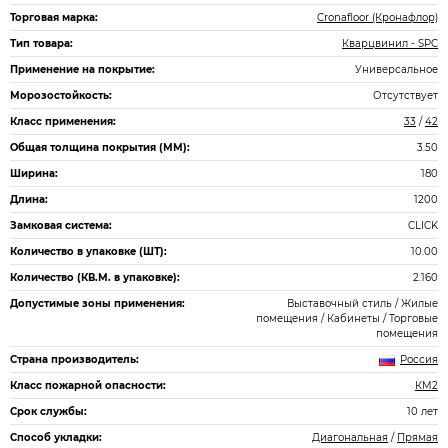
Торговая марка:
Cronafloor (Кронафлор)
Тип товара:
Кварцвинил - SPC
Применение на покрытие:
Универсальное
Морозостойкость:
Отсутствует
Класс применения:
33
/
42
Общая толщина покрытия (ММ):
3.50
Ширина:
180
Длина:
1200
Замковая система:
CLICK
Количество в упаковке (ШТ):
10.00
Количество (КВ.М. в упаковке):
2.160
Допустимые зоны применения:
Выставочный стиль / Жилые
помещения / Кабинеты / Торговые
помещения
Страна производитель:
Россия
Класс пожарной опасности:
КМ2
Срок службы:
10 лет
Способ укладки:
Диагональная
/
Прямая