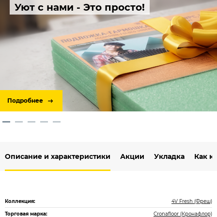
Уют с нами - Это просто!
Подробнее
Описание и характеристики
Акции
Укладка
Как к
Коллекция:
4V Fresh (Фреш)
Торговая марка:
Cronafloor (Кронафлор)