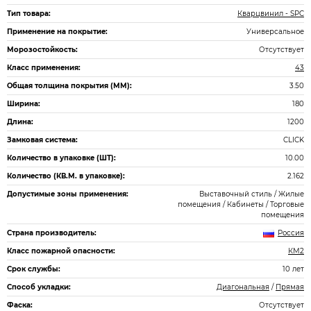
Тип товара:
Кварцвинил - SPC
Применение на покрытие:
Универсальное
Морозостойкость:
Отсутствует
Класс применения:
43
Общая толщина покрытия (ММ):
3.50
Ширина:
180
Длина:
1200
Замковая система:
CLICK
Количество в упаковке (ШТ):
10.00
Количество (КВ.М. в упаковке):
2.162
Допустимые зоны применения:
Выставочный стиль / Жилые
помещения / Кабинеты / Торговые
помещения
Страна производитель:
Россия
Класс пожарной опасности:
КМ2
Срок службы:
10 лет
Способ укладки:
Диагональная
/
Прямая
Фаска:
Отсутствует