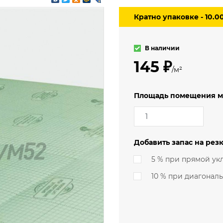
3.5 м
мерческий
Кратно упаковке - 10.0
4 м
еский
ский (гомогенный)
В наличии
145 ₽
/м²
Площадь помещения м
Добавить запас на резк
5 % при прямой ук
10 % при диагонал