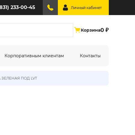
(831) 233-00-45
Личный кабинет
0 ₽
Корзина
Корпоративным клиентам
Контакты
А ЗЕЛЕНАЯ ПОД LVT
ине:
По типу дизайна:
Абстракция
Под дерево
Геометрия
Однотонный
Крупный рисунок