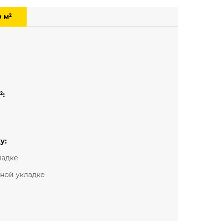
Мелкий рисунок
0 м²
Под паркет
Под плитку
²:
у:
ладке
ьной укладке