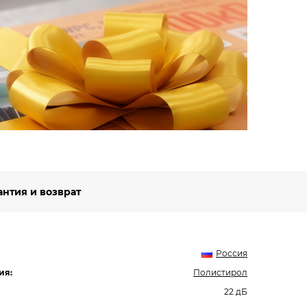
Вст
Будьт
специ
Подро
антия и возврат
Россия
ия:
Полистирол
22 дБ