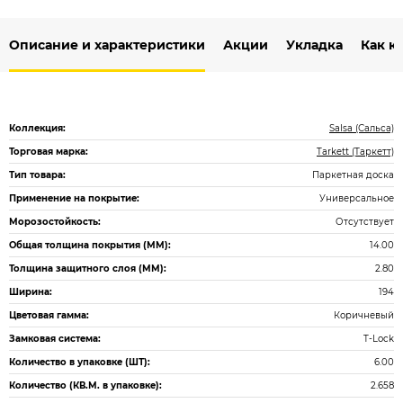
Описание и характеристики
Акции
Укладка
Как к
Коллекция:
Salsa (Сальса)
Торговая марка:
Tarkett (Таркетт)
Тип товара:
Паркетная доска
Применение на покрытие:
Универсальное
Морозостойкость:
Отсутствует
Общая толщина покрытия (ММ):
14.00
Толщина защитного слоя (ММ):
2.80
Ширина:
194
Цветовая гамма:
Коричневый
Замковая система:
T-Lock
Количество в упаковке (ШТ):
6.00
Количество (КВ.М. в упаковке):
2.658