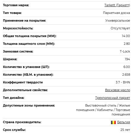
Торговая марка:
Tarkett (Таркетт)
Тип товара:
Паркетная доска
Применение на покрытие:
Универсальное
Морозостойкость:
Отсутствует
Общая толщина покрытия (ММ):
14.00
Толщина защитного слоя (ММ):
2.80
Замковая система:
T-Lock
Ширина:
194
Количество в упаковке (ШТ):
6.00
Количество (КВ.М. в упаковке):
2.658
Коэффициент твердости
3.7 - BHN
Дополнительные свойства:
Восковое масло
Тип дизайна:
Трехполосный паркет
Допустимые зоны применения:
Выставочный стиль / Жилые
помещения / Кабинеты / Торговые
помещения
Страна производитель:
Бельгия
Срок службы:
25 лет