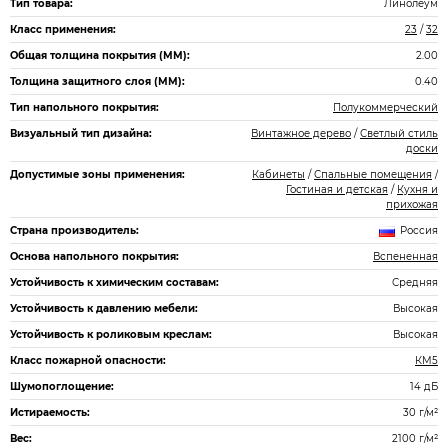
Тип товара:
Линолеум
Класс применения:
23
/
32
Общая толщина покрытия (ММ):
2.00
Толщина защитного слоя (ММ):
0.40
Тип напольного покрытия:
Полукоммерческий
Визуальный тип дизайна:
Винтажное дерево
/
Светлый стиль
доски
Допустимые зоны применения:
Кабинеты
/
Спальные помещения
/
Гостиная и детская
/
Кухня и
прихожая
Страна производитель:
Россия
Основа напольного покрытия:
Вспененная
Устойчивость к химическим составам:
Средняя
Устойчивость к давлению мебели:
Высокая
Устойчивость к роликовым креслам:
Высокая
Класс пожарной опасности:
КМ5
Шумопоглощение:
14 дБ
Истираемость:
30 г/м²
Вес:
2100 г/м²