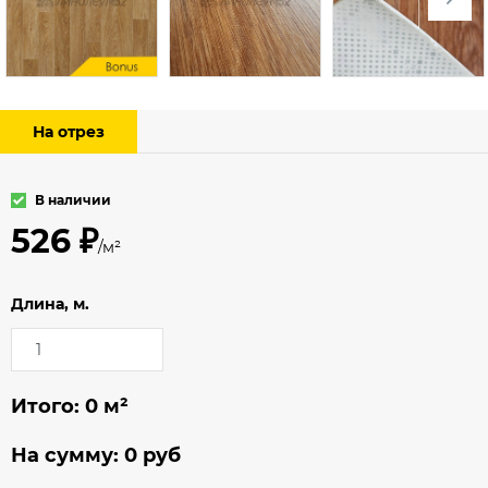
На отрез
В наличии
526 ₽
/м²
Длина, м.
Итого:
0
м²
На сумму:
0
руб