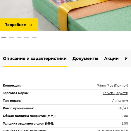
Подробнее
Описание и характеристики
Документы
Акции
Ук
Коллекция:
Primo Plus (Примо+)
Торговая марка:
Tarkett (Таркетт)
Тип товара:
Линолеум
Класс применения:
34
/
43
Общая толщина покрытия (ММ):
2.00
Толщина защитного слоя (ММ):
2.00