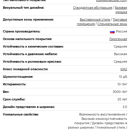
Тип напольного покрытия:
Коммерческий (GM)
Визуальный тип дизайна:
Стандартная абстракция
/
Базовая
крошка
Допустимые зоны применения:
Выставочный стиль
/
Торговые
помещения
/
Специальные зоны
Страна производитель:
Россия
Основа напольного покрытия:
Гомогенная
Устойчивость к химическим составам:
Средняя
Устойчивость к давлению мебели:
Высокая
Устойчивость к роликовым креслам:
Средняя
Класс пожарной опасности:
КМ2
Шумопоглощение:
10 дБ
Истираемость:
10 г/м²
Вес:
3000 г/м²
Срок службы:
20 лет
Дизайн представлен в ширинах:
2.0
Уникальные свойства:
Возможность восстановления /
Высокая износоустойчивость
покрытия / Дизайн представлен в
разных ширинах / Уникальный стиль /