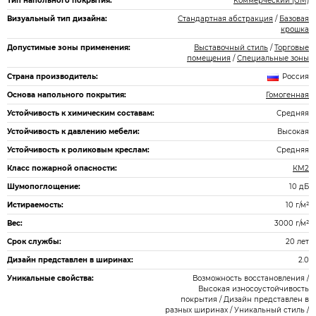
Тип напольного покрытия:
Коммерческий (GM)
Визуальный тип дизайна:
Стандартная абстракция
/
Базовая
крошка
Допустимые зоны применения:
Выставочный стиль
/
Торговые
помещения
/
Специальные зоны
Страна производитель:
Россия
Основа напольного покрытия:
Гомогенная
Устойчивость к химическим составам:
Средняя
Устойчивость к давлению мебели:
Высокая
Устойчивость к роликовым креслам:
Средняя
Класс пожарной опасности:
КМ2
Шумопоглощение:
10 дБ
Истираемость:
10 г/м²
Вес:
3000 г/м²
Срок службы:
20 лет
Дизайн представлен в ширинах:
2.0
Уникальные свойства:
Возможность восстановления /
Высокая износоустойчивость
покрытия / Дизайн представлен в
разных ширинах / Уникальный стиль /