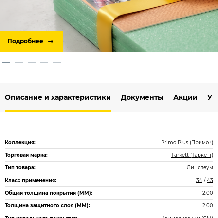
Подробнее
Описание и характеристики
Документы
Акции
Ук
Коллекция:
Primo Plus (Примо+)
Торговая марка:
Tarkett (Таркетт)
Тип товара:
Линолеум
Класс применения:
34
/
43
Общая толщина покрытия (ММ):
2.00
Толщина защитного слоя (ММ):
2.00