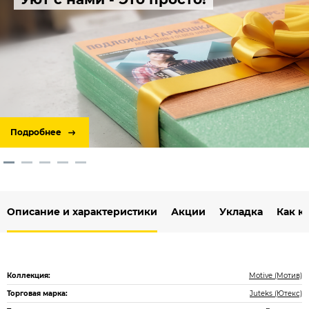
Подробнее
Описание и характеристики
Акции
Укладка
Как к
Коллекция:
Motive (Мотив)
Торговая марка:
Juteks (Ютекс)