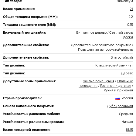
Тип товара:
Линолеум
Класс применения:
21
Общая толщина покрытия (ММ):
2.2
Толщина защитного слоя (ММ):
0.15
Визуальный тип дизайна:
Винтажное дерево
/
Светлый стиль
доски
Дополнительные свойства:
Дополнительное защитное покрытие /
Повышенная износоустойчивость
Дополнительные свойства:
Влагостойкий
Тип дизайна:
Классический ламинат
Тип дизайна:
Дерево
Допустимые зоны применения:
Жилые помещения
/
Спальные
помещения
/
Гостиная и детская
/
Кухня и прихожая
Страна производитель:
Россия
Основа напольного покрытия:
Дублированная
Устойчивость к давлению мебели:
Средняя
Устойчивость к роликовым креслам:
Низкая
Класс пожарной опасности:
КМ5