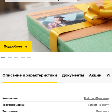
Подробнее
Описание и характеристики
Документы
Акции
Ук
Коллекция:
Praktika (Практика)
Торговая марка:
Tarkett (Таркетт)
Тип товара:
Линолеум