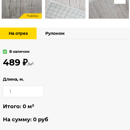
На отрез
Рулоном
В наличии
489 ₽
/м²
Длина, м.
Итого:
0
м²
На сумму:
0
руб