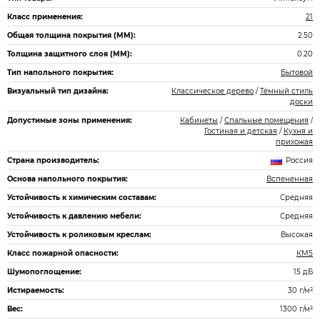
Класс применения:
21
Общая толщина покрытия (ММ):
2.50
Толщина защитного слоя (ММ):
0.20
Тип напольного покрытия:
Бытовой
Визуальный тип дизайна:
Классическое дерево
/
Тёмный стиль
доски
Допустимые зоны применения:
Кабинеты
/
Спальные помещения
/
Гостиная и детская
/
Кухня и
прихожая
Страна производитель:
Россия
Основа напольного покрытия:
Вспененная
Устойчивость к химическим составам:
Средняя
Устойчивость к давлению мебели:
Средняя
Устойчивость к роликовым креслам:
Высокая
Класс пожарной опасности:
КМ5
Шумопоглощение:
15 дБ
Истираемость:
30 г/м²
Вес:
1300 г/м²