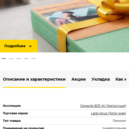
Подробнее
Описание и характеристики
Акции
Укладка
Как к
Коллекция:
Elegante 8/33 4V (Элегантный)
Торговая марка:
Latat Aqua (Латат аква)
Тип товара:
Ламинат
Применение на покрытие:
Универсальное