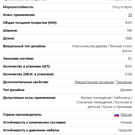
Морозостойкость:
Отсутствует
Класс применения:
33
Общая толщина покрытия (ММ):
8.00
Ширина:
195
Длина:
1382
Визуальный тип дизайна:
Классическое дерево / Тёмный стиль
доски
Замковая система:
2G
Количество в упаковке (ШТ):
8.00
Количество (КВ.М. в упаковке):
2.156
Дополнительные свойства:
Реалистичное тиснение
/
Тиснение
Тип дизайна:
Дерево
Допустимые зоны применения:
Жилые помещения / Кабинеты /
Спальные помещения / Гостиная и
детская / Кухня и прихожая
Страна производитель:
Россия
Устойчивость к химическим составам:
Низкая
Устойчивость к давлению мебели:
Средняя