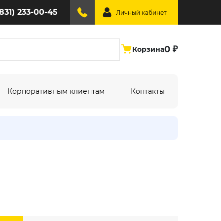
(831) 233-00-45
Личный кабинет
0 ₽
Корзина
Корпоративным клиентам
Контакты
ине:
По типу дизайна:
Абстракция
Под дерево
Геометрия
Однотонный
Крупный рисунок