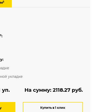
 м²
Мелкий рисунок
Под паркет
Под плитку
²:
у:
ладке
ьной укладке
уп.
На сумму:
2118.27
руб.
Купить в 1 клик
у