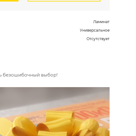
Ламинат
Универсальное
Отсутствует
ть безошибочный выбор!
Вст
Будьт
специ