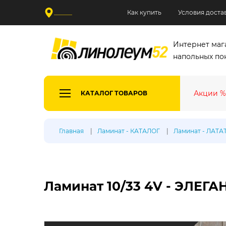
______
Как купить
Условия доста
Интернет маг
напольных по
Акции %
КАТАЛОГ ТОВАРОВ
Все де
Главная
Ламинат - КАТАЛОГ
Ламинат - ЛАТА
Произв
Таркетт
Синтерос
Ламинат 10/33 4V - ЭЛЕГА
Ютекс
Тип лин