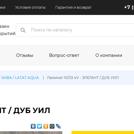
+7 
вки
Условия оплаты
Гарантия и возврат
азин
крытий
Отзывы
Вопрос-ответ
О компании
коры
Т АКВА / LATAT AQUA
Ламинат 10/33 4V - ЭЛЕГАНТ / ДУБ УИЛ
одитель:
По назначению:
По шир
Кухня
1.5 м
Квартира
2 м
НТ / ДУБ УИЛ
Торговые помещения
2.5 м
Офисные помещения
3 м
олеума:
Выставочные помещения
3.1 м