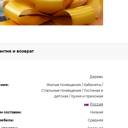
Подро
антия и возврат
Дерево
ния:
Жилые помещения / Кабинеты /
Спальные помещения / Гостиная и
детская / Кухня и прихожая
Россия
м составам:
Низкая
мебели:
Средняя