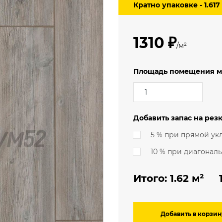
Кратно упаковке - 1.617
3.5 м
мерческий
4 м
еский
1310 ₽
ский (гомогенный)
/м²
Площадь помещения м
Добавить запас на резк
5 % при прямой ук
10 % при диагонал
Итого:
1.62
м² 1 
Добавить в корзин