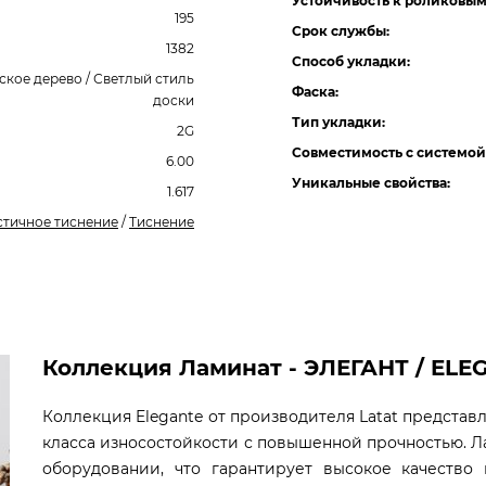
Устойчивость к роликовым
195
Срок службы:
1382
Способ укладки:
ское дерево / Светлый стиль
Фаска:
доски
Тип укладки:
2G
Совместимость с системой
6.00
Уникальные свойства:
1.617
стичное тиснение
/
Тиснение
Коллекция Ламинат - ЭЛЕГАНТ / ELEGA
Коллекция Elegante от производителя Latat предста
класса износостойкости с повышенной прочностью. 
оборудовании, что гарантирует высокое качество