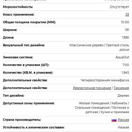
Морозостойкость:
Отсутствует
Класс применения:
33
Общая толщина покрытия (ММ):
10.00
Ширина:
191
Длина:
1380
Визуальный тип дизайна:
Классическое дерево / Светлый стиль
доски
Замковая система:
AquaOut
Количество в упаковке (ШТ):
7.00
Количество (КВ.М. в упаковке):
1.845
Дополнительные свойства:
Четырехсторонняя минифаска
Дополнительные свойства:
Реалистичное тиснение
/
Тиснение
Тип дизайна:
Дерево
Допустимые зоны применения:
Жилые помещения / Кабинеты /
Спальные помещения / Гостиная и
детская / Кухня и прихожая
Страна производитель:
Россия
Устойчивость к химическим составам:
Низкая