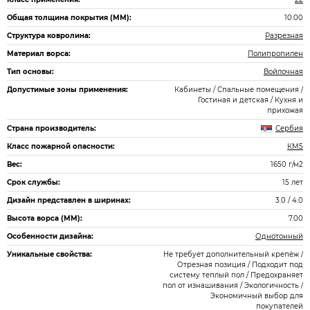
Общая толщина покрытия (ММ):
10.00
Структура ковролина:
Разрезная
Материал ворса:
Полипропилен
Тип основы:
Войлочная
Допустимые зоны применения:
Кабинеты / Спальные помещения /
Гостиная и детская / Кухня и
прихожая
Страна производитель:
Сербия
Класс пожарной опасности:
КМ5
Вес:
1650 г/м2
Срок службы:
15 лет
Дизайн представлен в ширинах:
3.0 / 4.0
Высота ворса (ММ):
7.00
Особенности дизайна:
Однотонный
Уникальные свойства:
Не требует дополнительный крепёж /
Отрезная позиция / Подходит под
систему теплый пол / Предохраняет
пол от изнашивания / Экологичность /
Экономичный выбор для
покупателей