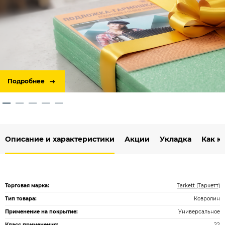
Подробнее
Описание и характеристики
Акции
Укладка
Как к
Торговая марка:
Tarkett (Таркетт)
Тип товара:
Ковролин
Применение на покрытие:
Универсальное
Класс применения:
22